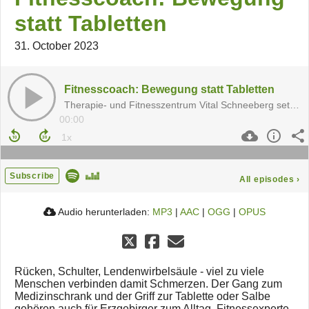
statt Tabletten
31. October 2023
Fitnesscoach: Bewegung statt Tabletten
Therapie- und Fitnesszentrum Vital Schneeberg setzt auf Peter Hinojal als Experte
00:00
Subscribe
All episodes
›
Audio herunterladen:
MP3
|
AAC
|
OGG
|
OPUS
Rücken, Schulter, Lendenwirbelsäule - viel zu viele
Menschen verbinden damit Schmerzen. Der Gang zum
Medizinschrank und der Griff zur Tablette oder Salbe
gehören auch für Erzgebirger zum Alltag. Fitnessexperte