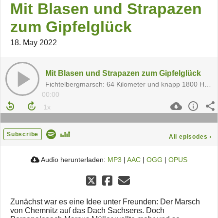
Mit Blasen und Strapazen
zum Gipfelglück
18. May 2022
Mit Blasen und Strapazen zum Gipfelglück
Fichtelbergmarsch: 64 Kilometer und knapp 1800 Höhenmeter
00:00
Subscribe
All episodes
›
Audio herunterladen:
MP3
|
AAC
|
OGG
|
OPUS
Zunächst war es eine Idee unter Freunden: Der Marsch
von Chemnitz auf das Dach Sachsens. Doch